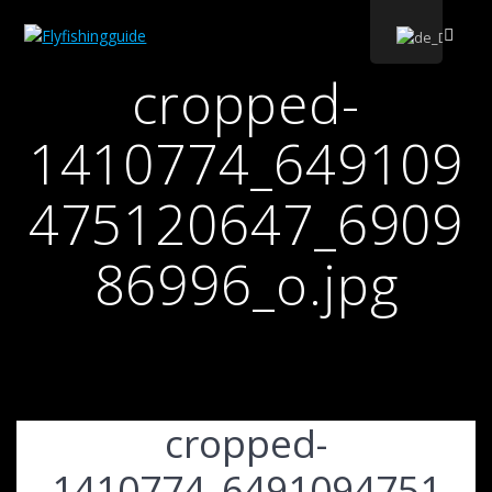
Zum
Inhalt
wechseln
cropped-
1410774_649109
475120647_6909
86996_o.jpg
cropped-
1410774_6491094751