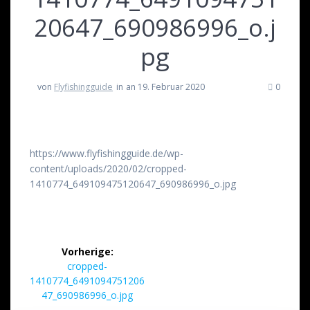
20647_690986996_o.j
pg
von
Flyfishingguide
in
an 19. Februar 2020
0
https://www.flyfishingguide.de/wp-
content/uploads/2020/02/cropped-
1410774_649109475120647_690986996_o.jpg
Beitrags-
Vorherige:
Navigation
Vorheriger
cropped-
Beitrag:
1410774_6491094751206
47_690986996_o.jpg