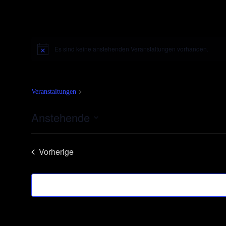
Es sind keine anstehenden Veranstaltungen vorhanden.
Hinweis
Kurse
Veranstaltungen
Kurse
Anstehende
Datum
auswählen
Vorherige
Veranstaltungen