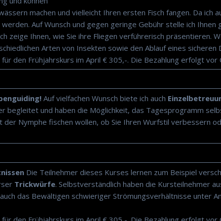
ung und können
ässern machen und vielleicht Ihren ersten Fisch fangen. Da ich a
 werden. Auf Wunsch und gegen geringe Gebühr stelle ich Ihnen g
h zeige Ihnen, wie Sie ihre Fliegen verführerisch präsentieren. We
schiedlichen Arten von Insekten sowie den Ablauf eines sicheren 
 für den Frühjahrskurs im April € 305,-. Die Bezahlung erfolgt vor 
ppenguiding!
Auf vielfachen Wunsch biete ich auch
Einzelbetreu
r begleitet und haben die Möglichkeit, das Tagesprogramm selbst
it der Nymphe fischen wollen, ob Sie Ihren Wurfstil verbessern o
tnissen
Die Teilnehmer dieses Kurses lernen zum Beispiel versch
rser
Trickwürfe
. Selbstverständlich haben die Kursteilnehmer au
e auch das Bewältigen schwieriger Strömungsverhältnisse unter A
 für den Frühjahrskurs im April € 305,-. Die Bezahlung erfolgt vor 